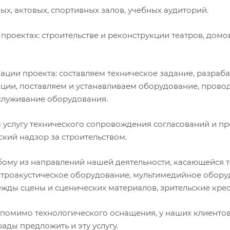
х, актовых, спортивных залов, учебных аудиторий.
роектах: строительстве и реконструкции театров, домов
зации проекта: составляем техническое задание, разра
ции, поставляем и устанавливаем оборудование, прово
служивание оборудования.
м услугу технического сопровождения согласований и 
ский надзор за строительством.
бому из направлений нашей деятельности, касающейся т
ктроакустическое оборудование, мультимедийное обор
ежды сцены и сценических материалов, зрительские крес
то помимо технологического оснащения, у наших клиент
ады предложить и эту услугу.