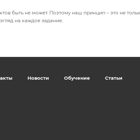
ктов быть не может. Поэтому наш принцип – это не толь
згляд на каждое задание.
такты
Новости
Обучение
Статьи