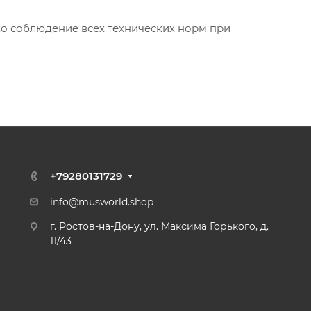
ко соблюдение всех технических норм при
+79280131729
info@musworld.shop
г. Ростов-на-Дону, ул. Максима Горького, д.
11/43